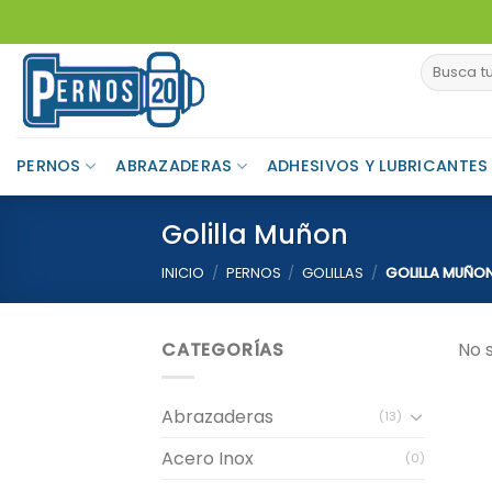
Skip
to
Buscar
content
por:
PERNOS
ABRAZADERAS
ADHESIVOS Y LUBRICANTES
Golilla Muñon
INICIO
/
PERNOS
/
GOLILLAS
/
GOLILLA MUÑO
CATEGORÍAS
No 
Abrazaderas
(13)
Acero Inox
(0)