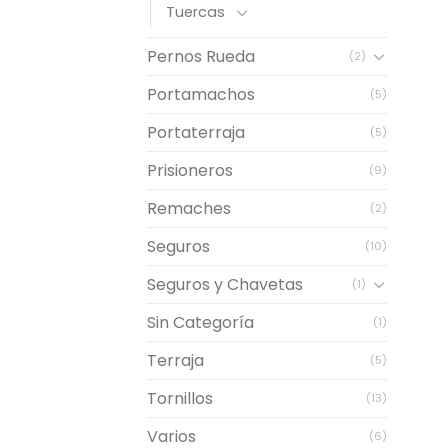
Tuercas
Pernos Rueda
(2)
Portamachos
(5)
Portaterraja
(5)
Prisioneros
(9)
Remaches
(2)
Seguros
(10)
Seguros y Chavetas
(1)
Sin Categoría
(1)
Terraja
(5)
Tornillos
(13)
Varios
(6)