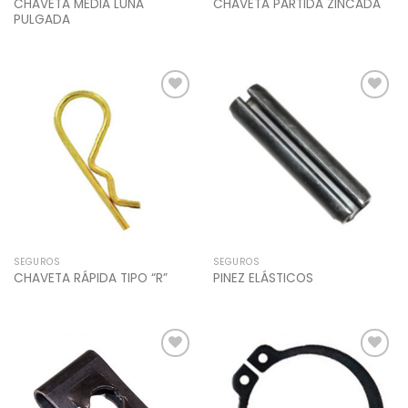
CHAVETA MEDIA LUNA
CHAVETA PARTIDA ZINCADA
PULGADA
Add to
Add to
Wishlist
Wishlist
SEGUROS
SEGUROS
CHAVETA RÁPIDA TIPO “R”
PINEZ ELÁSTICOS
Add to
Add to
Wishlist
Wishlist