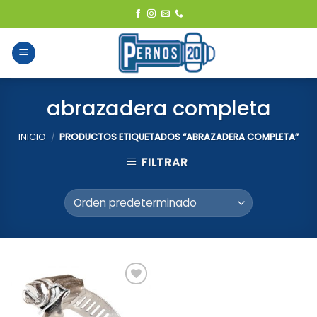
Skip
to
content
abrazadera completa
INICIO
/
PRODUCTOS ETIQUETADOS “ABRAZADERA COMPLETA”
FILTRAR
Add to
Wishlist