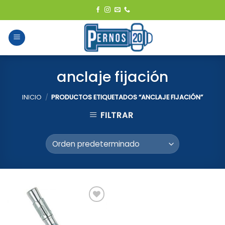
Skip
to
content
anclaje fijación
INICIO
/
PRODUCTOS ETIQUETADOS “ANCLAJE FIJACIÓN”
FILTRAR
Add to
Wishlist