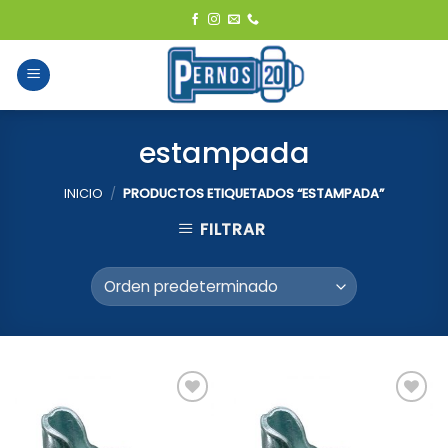
Skip
to
content
estampada
INICIO
/
PRODUCTOS ETIQUETADOS “ESTAMPADA”
FILTRAR
Add to
Add to
Wishlist
Wishlist