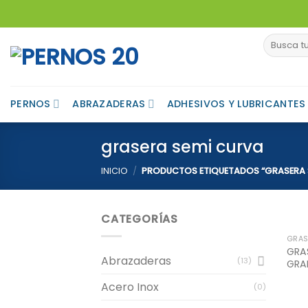
Skip
to
Buscar
content
por:
PERNOS
ABRAZADERAS
ADHESIVOS Y LUBRICANTES
grasera semi curva
INICIO
/
PRODUCTOS ETIQUETADOS “GRASERA 
CATEGORÍAS
GRAS
GRA
Abrazaderas
(13)
GRA
Acero Inox
(0)