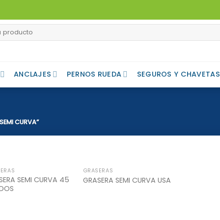
ANCLAJES
PERNOS RUEDA
SEGUROS Y CHAVETAS
SEMI CURVA”
ERAS
GRASERAS
Add to
Add to
SERA SEMI CURVA 45
GRASERA SEMI CURVA USA
Wishlist
Wishlist
DOS