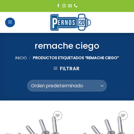
Skip
to
content
remache ciego
INICIO
/
PRODUCTOS ETIQUETADOS “REMACHE CIEGO”
FILTRAR
Add to
Add to
Wishlist
Wishlist