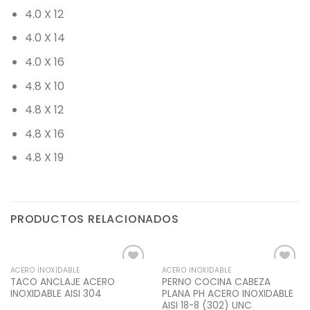
4.0 X 12
4.0 X 14
4.0 X 16
4.8 X 10
4.8 X 12
4.8 X 16
4.8 X 19
PRODUCTOS RELACIONADOS
ACERO INOXIDABLE
ACERO INOXIDABLE
Add to
Add to
TACO ANCLAJE ACERO
PERNO COCINA CABEZA
Wishlist
Wishlist
INOXIDABLE AISI 304
PLANA PH ACERO INOXIDABLE
AISI 18-8 (302) UNC