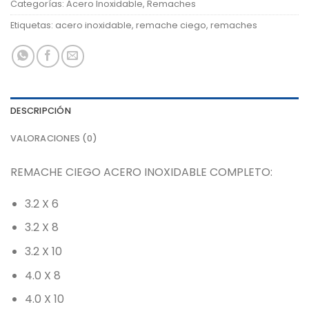
Categorías:
Acero Inoxidable
,
Remaches
Etiquetas:
acero inoxidable
,
remache ciego
,
remaches
DESCRIPCIÓN
VALORACIONES (0)
REMACHE CIEGO ACERO INOXIDABLE COMPLETO:
3.2 X 6
3.2 X 8
3.2 X 10
4.0 X 8
4.0 X 10