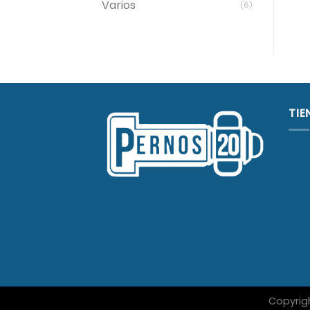
Varios
(6)
TIE
Copyrig