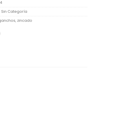
64
:
Sin Categoría
ganchos
,
zincado