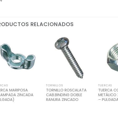
4″
RODUCTOS RELACIONADOS
Add to
Add to
Wishlist
Wishlist
RCAS
TORNILLOS
TUERCAS
ERCA MARIPOSA
TORNILLO ROSCALATA
TUERCA C
TAMPADA ZINCADA
CAB.BINDING DOBLE
METÁLICO
ULGADA)
RANURA ZINCADO
– PULGADA