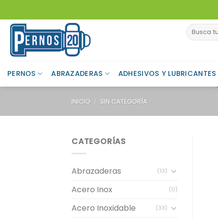
Skip
to
Buscar
content
por:
PERNOS
ABRAZADERAS
ADHESIVOS Y LUBRICANTES
INICIO
/
SIN CATEGORÍA
CATEGORÍAS
Abrazaderas
(13)
Acero Inox
(0)
Acero Inoxidable
(33)