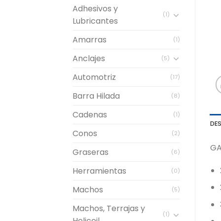
Adhesivos y
(1)
Lubricantes
Amarras
(1)
Anclajes
(5)
Automotriz
(17)
Barra Hilada
(8)
Cadenas
(1)
DE
Conos
(2)
GA
Graseras
(6)
Herramientas
(0)
Machos
(5)
Machos, Terrajas y
(1)
Helicoil