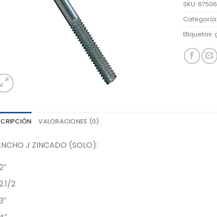
SKU:
6750
Categoría
Etiquetas:
SCRIPCIÓN
VALORACIONES (0)
NCHO J ZINCADO (SOLO):
2″
2.1/2
3″