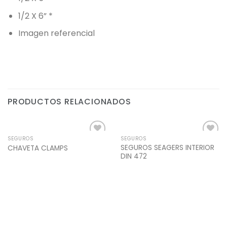
1/2 X 6” *
Imagen referencial
PRODUCTOS RELACIONADOS
SEGUROS
SEGUROS
Add to
Add to
SEGUROS SEAGERS INTERIOR
CHAVETA CLAMPS
Wishlist
Wishlist
DIN 472