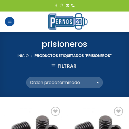
Skip
to
content
prisioneros
INICIO
/
PRODUCTOS ETIQUETADOS “PRISIONEROS”
FILTRAR
Add to
Add to
Wishlist
Wishlist