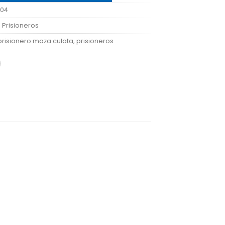
U04
:
Prisioneros
prisionero maza culata
,
prisioneros