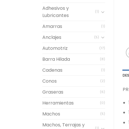
Adhesivos y
(1)
Lubricantes
Amarras
(1)
Anclajes
(5)
Automotriz
(17)
Barra Hilada
(8)
Cadenas
(1)
DE
Conos
(2)
PR
Graseras
(6)
Herramientas
(0)
Machos
(5)
Machos, Terrajas y
(1)