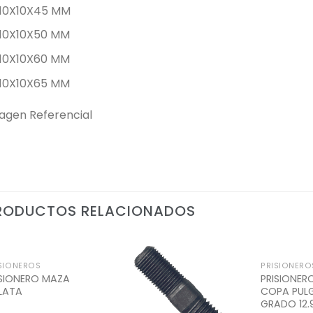
10X10X45 MM
10X10X50 MM
10X10X60 MM
10X10X65 MM
agen Referencial
RODUCTOS RELACIONADOS
SIONEROS
PRISIONERO
Add to
Add to
ISIONERO MAZA
PRISIONERO
Wishlist
Wishlist
LATA
COPA PUL
GRADO 12.