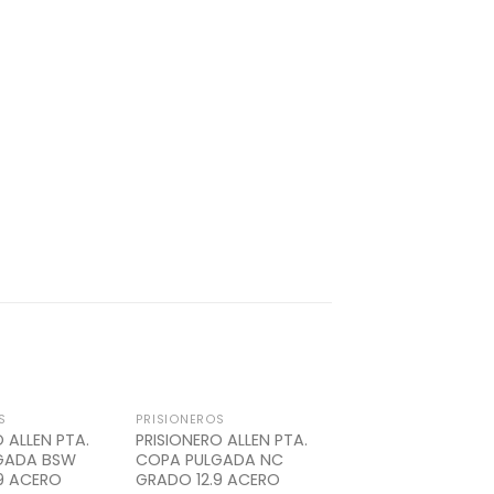
S
PRISIONEROS
Add to
Add to
 ALLEN PTA.
PRISIONERO ALLEN PTA.
Wishlist
Wishlist
GADA BSW
COPA PULGADA NC
9 ACERO
GRADO 12.9 ACERO