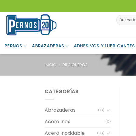
Skip
to
Buscar
content
por:
PERNOS
ABRAZADERAS
ADHESIVOS Y LUBRICANTES
INICIO
/
PRISIONEROS
CATEGORÍAS
Abrazaderas
(13)
Acero Inox
(0)
Acero Inoxidable
(33)