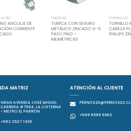
LAJES
TUERCAS
TORNILLOS
RNO ANCLAJE DE
TUERCA CON SEGURO
TORNILLO
JACIÓN CORRIENTE
METÁLICO ZINCADO G-5
CABEZA P
NCADO
PASO FINO –
PHILLIPS 
MILIMÉTRICAS
NDA MATRIZ
ATENCIÓN AL CLIENTE
GRAN AVENIDA JOSÉ MIGUEL
PERNOS20@PERNOS20.CL
CARRERA #7554, LA CISTERNA
- METRO EL PARRÓN
+569 6596 6662
+562 2527 1435