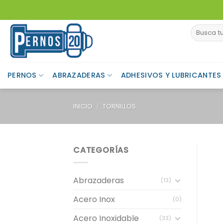
Skip
to
Buscar
content
por:
PERNOS
ABRAZADERAS
ADHESIVOS Y LUBRICANTES
INICIO
/
TORNILLOS
CATEGORÍAS
Abrazaderas
(13)
Acero Inox
(0)
Acero Inoxidable
(33)