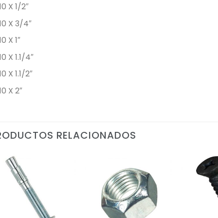
10 X 1/2″
10 X 3/4″
10 X 1″
10 X 1.1/4″
10 X 1.1/2″
10 X 2″
RODUCTOS RELACIONADOS
Add to
Add to
Wishlist
Wishlist