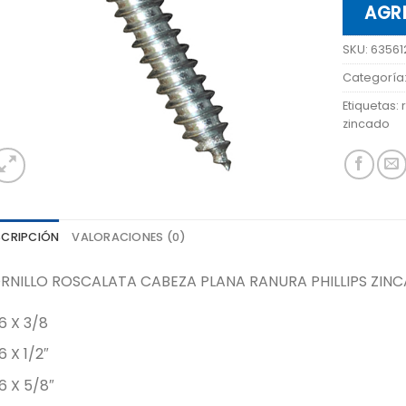
AGR
SKU:
63561
Categoría
Etiquetas:
zincado
SCRIPCIÓN
VALORACIONES (0)
RNILLO ROSCALATA CABEZA PLANA RANURA PHILLIPS ZINC
6 X 3/8
6 X 1/2″
6 X 5/8″