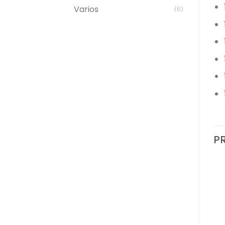
Varios
(6)
P
Add to
Add to
Wishlist
Wishlist