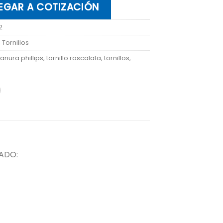
EGAR A COTIZACIÓN
2
:
Tornillos
ranura phillips
,
tornillo roscalata
,
tornillos
,
ADO: