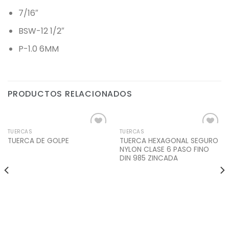
7/16″
BSW-12 1/2″
P-1.0 6MM
PRODUCTOS RELACIONADOS
TUERCAS
TUERCAS
Add to
Add to
TUERCA HEXAGONAL SEGURO
TUERCA DE GOLPE
Wishlist
Wishlist
NYLON CLASE 6 PASO FINO
DIN 985 ZINCADA