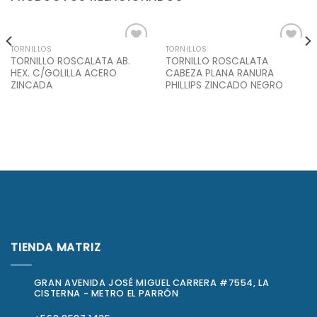
TORNILLOS
TORNILLOS
Add to
Add to
TORNILLO ROSCALATA AB.
TORNILLO ROSCALATA
Wishlist
Wishlist
HEX. C/GOLILLA ACERO
CABEZA PLANA RANURA
ZINCADA
PHILLIPS ZINCADO NEGRO
TIENDA MATRIZ
GRAN AVENIDA JOSÉ MIGUEL CARRERA #7554, LA
CISTERNA - METRO EL PARRÓN