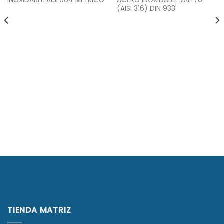
INOXIDABLE AISI 304 MÉTRICO
ACERO INOXIDABLE A4-70
(AISI 316) DIN 933
TIENDA MATRIZ