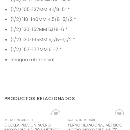
(1/2) 105-127MM 4,1/8-5” *
(1/2) 118-140MM 4,5/8-5,1/2 *
(1/2) 130-152MM 5,1/8-6 *
(1/2) 130-165MM 5,1/8-6,1/2 *
(1/2) 157-177MM 6 -7 *
Imagen referencial
PRODUCTOS RELACIONADOS
ACERO INOXIDABLE
ACERO INOXIDABLE
Add to
Add to
GOLILLA PRESIÓN ACERO
PERNO HEXAGONAL MÉTRICO
Wishlist
Wishlist