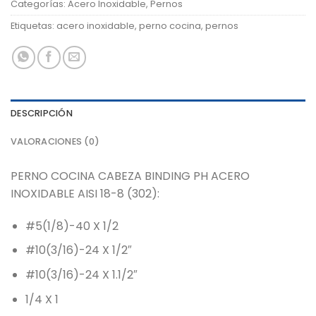
Categorías:
Acero Inoxidable
,
Pernos
Etiquetas:
acero inoxidable
,
perno cocina
,
pernos
DESCRIPCIÓN
VALORACIONES (0)
PERNO COCINA CABEZA BINDING PH ACERO
INOXIDABLE AISI 18-8 (302):
#5(1/8)-40 X 1/2
#10(3/16)-24 X 1/2″
#10(3/16)-24 X 1.1/2″
1/4 X 1